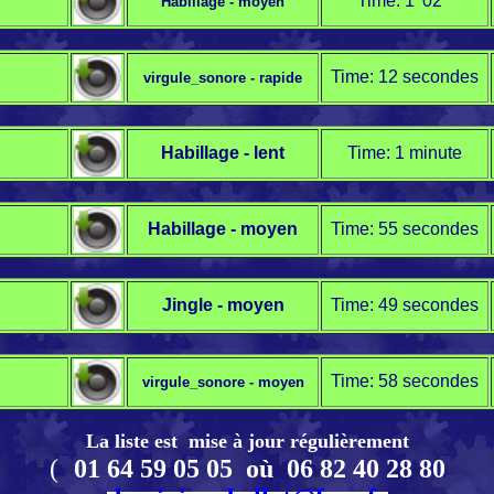
Time: 1' 02"
Habillage - moyen
Time: 12 secondes
virgule_sonore - rapide
Habillage -
lent
Time: 1 minute
Habillage - moyen
Time: 55 secondes
Jingle - moyen
Time: 49 secondes
Time: 58 secondes
virgule_sonore - moyen
La liste est mise à jour régulièrement
(
01 64 59 05 05 où 06 82 40 28 80