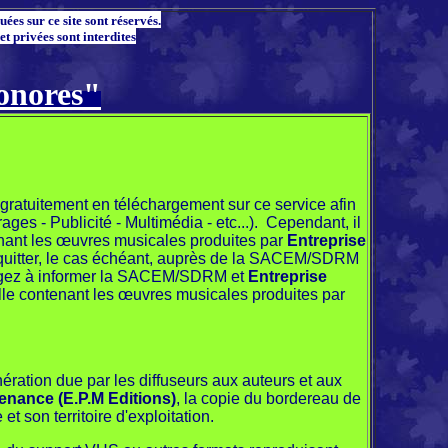
ées sur ce site sont réservés.
et privées sont interdites
sonores"
gratuitement en téléchargement sur ce service afin
ges - Publicité - Multimédia - etc...).
Cependant, il
enant les œuvres musicales produites par
Entreprise
d'acquitter, le cas échéant, auprès de la SACEM/SDRM
engagez à informer la SACEM/SDRM et
Entreprise
uelle contenant les œuvres musicales produites par
nération due par les diffuseurs aux auteurs et aux
enance (E.P.M Editions)
, la copie du bordereau de
t son territoire d'exploitation.