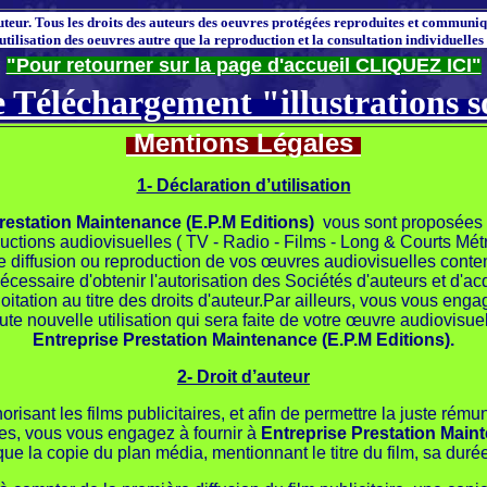
auteur. Tous les droits des auteurs des oeuvres protégées reproduites et communiqu
utilisation des oeuvres autre que la reproduction et la consultation individuelles 
"Pour retourner sur la page d'accueil CLIQUEZ ICI"
 Téléchargement "illustrations 
Mentions Légales
1- Déclaration d’utilisation
restation Maintenance (E.P.M Editions)
vous sont proposées 
ductions audiovisuelles ( TV - Radio - Films - Long & Courts Métra
e diffusion ou reproduction de vos œuvres audiovisuelles cont
t nécessaire d'obtenir l'autorisation des Sociétés d'auteurs et 
loitation au titre des droits d'auteur.Par ailleurs, vous vous 
ute nouvelle utilisation qui sera faite de votre œuvre audiovis
Entreprise Prestation Maintenance (E.P.M Editions).
2- Droit d’auteur
isant les films publicitaires, et afin de permettre la juste rému
res, vous vous engagez à fournir à
Entreprise Prestation Maint
e la copie du plan média, mentionnant le titre du film, sa durée e