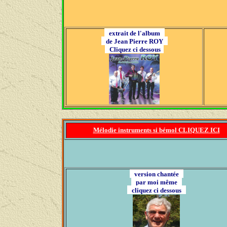
extrait de l'album
de Jean Pierre ROY
Cliquez ci dessous
Mélodie instruments si bémol CLIQUEZ ICI
version chantée
par moi même
cliquez ci dessous