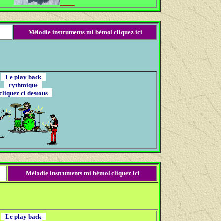
Mélodie instruments mi bémol cliquez ici
Le play back
rythmique
liquez ci dessous
Mélodie instruments mi bémol cliquez ici
Le play back