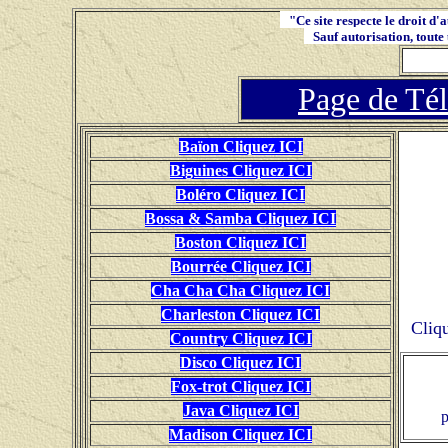
"Ce site respecte le droit d'a
Sauf autorisation, toute u
Page de Tél
Baïon Cliquez ICI
Biguines Cliquez ICI
Boléro Cliquez ICI
Bossa & Samba Cliquez ICI
Boston Cliquez ICI
Bourrée Cliquez ICI
Cha Cha Cha Cliquez ICI
Charleston Cliquez ICI
Cliqu
Country Cliquez ICI
Disco Cliquez ICI
Fox-trot Cliquez ICI
Java Cliquez ICI
p
Madison Cliquez ICI