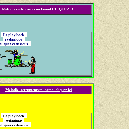
Mélodie instruments mi bémol CLIQUEZ ICI
Le play back
rythmique
liquez ci dessous
Mélodie instruments mi bémol cliquez ici
Le play back
rythmique
liquez ci dessous