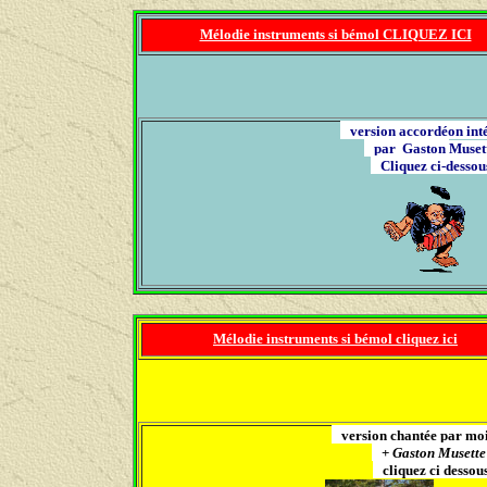
Mélodie instruments si bémol CLIQUEZ ICI
version accordéon in
par Gaston
Muse
Cliquez ci-desso
Mélodie instruments si bémol cliquez ici
version chantée par 
+
Gaston Muset
cliquez ci desso