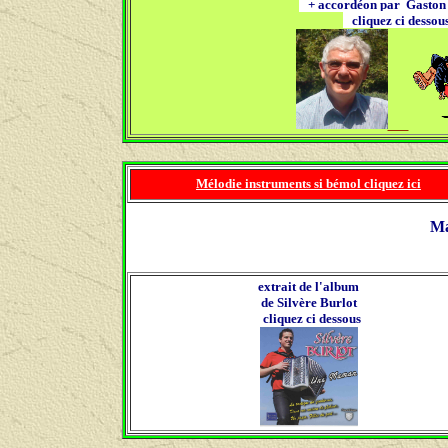
+ accordéon par Gaston
cliquez ci desso
Mélodie instruments si bémol cliquez ici
Ma
extrait de l'album
de Silvère Burlot
cliquez ci dessous