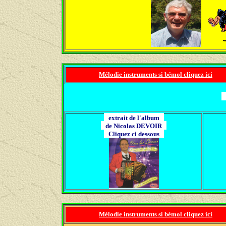
Mélodie instruments si bémol cliquez ici
J
extrait de l'album
de Nicolas DEVOIR
Cliquez ci dessous
Mélodie instruments si bémol cliquez ici