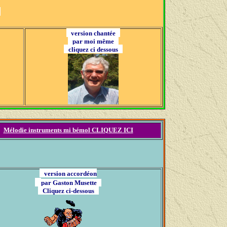
y
version chantée
par moi même
cliquez ci dessous
Mélodie instruments mi bémol CLIQUEZ ICI
version accordéon
par Gaston Musette
Cliquez ci-dessous