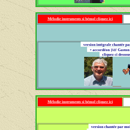
Mélodie instruments si bémol cliquez ici
version intégrale chantée 
par
+ accordéon
Gaston
cliquez ci desso
Mélodie instruments si bémol cliquez ici
version chantée par 