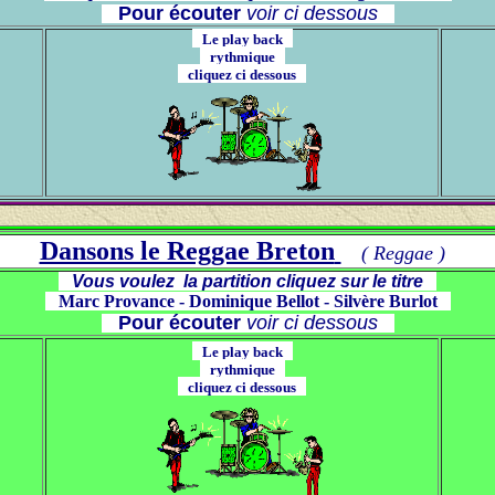
Pour écouter
voir ci dessous
Le play back
rythmique
cliquez ci dessous
Dansons le Reggae Breton
( Reggae )
Vous voulez la partition cliquez sur le titre
Marc Provance - Dominique Bellot - Silvère Burlot
Pour écouter
voir ci dessous
Le play back
rythmique
cliquez ci dessous