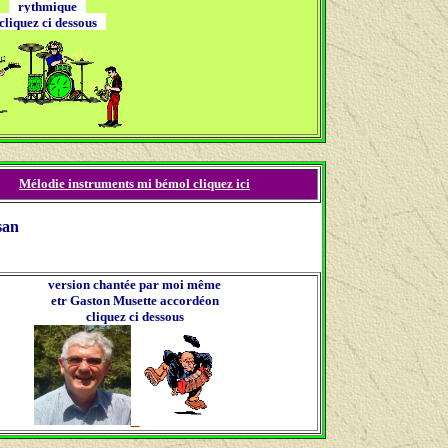
rythmique
liquez ci dessous
Mélodie instruments mi bémol cliquez ici
san
version chantée par moi même
etr
Gaston Musette accordéon
cliquez ci dessous