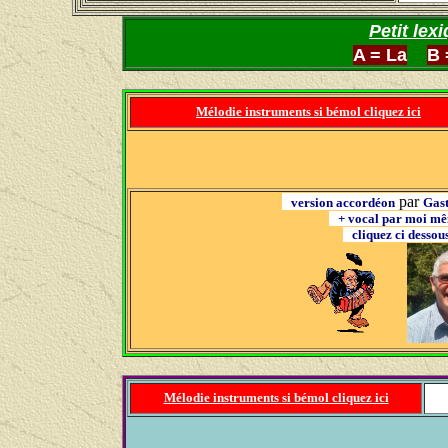
Petit lex
A = La
B 
Mélodie instruments si bémol cliquez ici
par
version accordéon
Gas
+ vocal par moi 
cliquez ci desso
Mélodie instruments si bémol cliquez ici