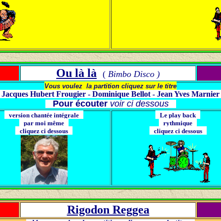
Ou là là
(
Bimbo Disco )
Vous voulez la partition cliquez sur le titre
acques Hubert Frougier - Dominique Bellot - Jean Yves Marni
Pour écouter
voir ci dessous
version chantée intégrale
Le play back
par moi même
rythmique
cliquez ci dessous
cliquez ci dessous
Rigodon Reggea