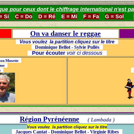
ique pour ceux dont le chiffrage international n'est pa
= Si
C = Do
D = Ré
E = Mi
F = Fa
G = Sol
On va danser le reggae
Vous voulez la partition cliquez sur le titre
Dominique Bellot - Sylvie Pullés
Pour écouter
voir ci dessous
ton Musette
même
us
c
Région Pyrénée
nne
( Lambada )
Vous voulez la partition cliquez sur le titre
Jacques Cantat - Dominique Bellot - Virginie Ribes