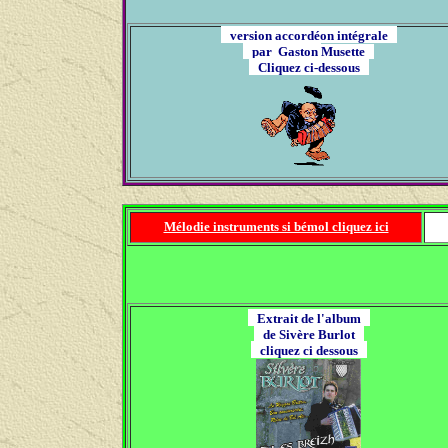
version accordéon intégrale
par Gaston
Musette
Cliquez ci-dessous
Mélodie instruments si bémol cliquez ici
Extrait de l'album
de Sivère Burlot
cliquez ci dessous