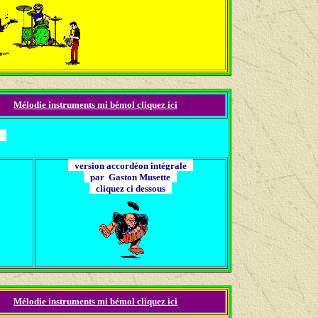
Mélodie instruments mi bémol cliquez ici
er
version accordéon intégrale
par Gaston Musette
cliquez ci dessous
Mélodie instruments mi bémol cliquez ici