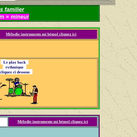
s familier
m = mineur
Mélodie instruments mi bémol cliquez ici
L
e play back
rythmique
liquez ci dessous
Mélodie instruments mi bémol cliquez ici